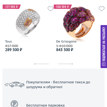
-127 500
i
-566 500
i
Tous
De Grisogono
417 000
1 410 000
289 500 ₽
843 500 ₽
Покупателям - бесплатное такси до
шоурума и обратно!
ЗАКАЗАТЬ ТАКСИ
Бесплатная парковка