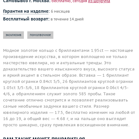
Самовывоз г. Москва:
бесплатно, сегодня
из шоурума
Гарантия на изделие
:
6 месяцев
Бесплатный возврат:
в течение 14 дней
эксклюзив
помолвочное
Модное золотое кольцо с бриллиантами 1.95ct — настоящее
произведение искусства, в котором воплощено не только
мастерство ювелира, но и актуальные тренды. Это
доказательство вашего изысканного вкуса, высокого статуса
и яркий акцент в стильном образе. Вставка — 1 бриллиант
круглой огранки 0.84ct 5/5, 26 бриллиантов круглой огранки
1.05ct 3/5-3/6, 18 бриллиантов круглой огранки 0.06ct 4/5-
4/6, а обрамлением служит золото 585 пробы. Такое
сочетание отлично смотрится и позволяет реализовывать
самые необычные задумки вашего стиля. Размер
ювелирного изделия — 17.5, бесплатно изменим на любой от
16 до 19, а общий вес — 4.68 г, и на пальце оно выглядит
просто шикарно, сразу привлекая восхищенное внимание.