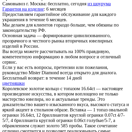
Самовывоз г. Москва:
бесплатно, сегодня
из шоурума
Гарантия на изделие
:
6 месяцев
Предоставляем гарантийное обслуживание для каждого
украшения в течение 6 месяцев.
Мы делаем для клиентов гораздо больше, чем обязаны по
законодательству РФ.
Основная задача — формирование цивилизованного,
прозрачного и честного рынка вторичных ювелирных
изделий в России.
Вы всегда можете рассчитывать на 100% правдивую,
компетентную информацию в любом вопросе и отличный
сервис.
Если у вас есть вопросы, претензии или пожелания,
руководство Mister Diamond всегда открыто для диалога.
Бесплатный возврат:
в течение 14 дней
цветняшки
Королевское золотое кольцо с топазом 16.64ct — настоящее
произведение искусства, в котором воплощено не только
мастерство ювелира, но и актуальные тренды. Это
доказательство вашего изысканного вкуса, высокого статуса и
яркий акцент в стильном образе. Вставка — 1 топаз овальной
огранки 16.64ct, 12 бриллиантов круглой огранки 0.07ct 4/7-
5/7, 4 бриллианта круглой огранки 0.06ct голубые/5-7, а
обрамлением служит золото 585 пробы. Такое сочетание
отлично смотрится и позволяет реализовывать самые