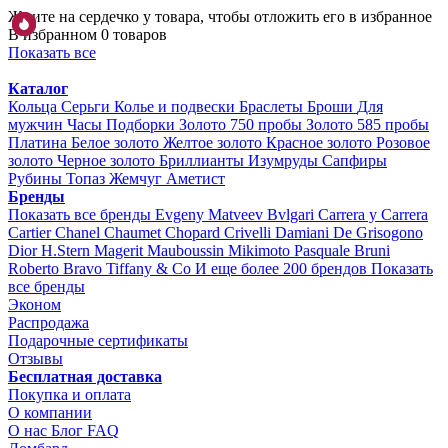
Жмите на сердечко у товара, чтобы отложить его в избранное
В избранном 0 товаров
Показать все
Каталог
Кольца
Серьги
Колье и подвески
Браслеты
Броши
Для
мужчин
Часы
Подборки
Золото 750 пробы
Золото 585 пробы
Платина
Белое золото
Желтое золото
Красное золото
Розовое
золото
Черное золото
Бриллианты
Изумруды
Сапфиры
Рубины
Топаз
Жемчуг
Аметист
Бренды
Показать все бренды
Evgeny Matveev
Bvlgari
Carrera y Carrera
Cartier
Chanel
Chaumet
Chopard
Crivelli
Damiani
De Grisogono
Dior
H.Stern
Magerit
Mauboussin
Mikimoto
Pasquale Bruni
Roberto Bravo
Tiffany & Co
И еще более 200 брендов
Показать
все бренды
Эконом
Распродажа
Подарочные сертификаты
Отзывы
Бесплатная доставка
Покупка и оплата
О компании
О нас
Блог
FAQ