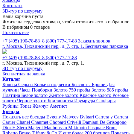
Ломбард
Контакты
3D-тур по шоуруму
Ваша корзина пуста
Жмите на сердечко у товара, чтобы отложить его в избранное
В избранном 0 товаров
Показать все
+7 (495) 190-78-88
8 (800) 777-17-88
Заказать звонок
г. Москва, Тихвинский пер., д. 7, стр. 1.
Бесплатная парковка
+7 (495) 190-78-88
8 (800) 777-17-88
г. Москва, Тихвинский пер., д. 7, стр. 1.
3D-тур по шоуруму
Бесплатная парковка
Каталог
Кольца
Серьги
Колье и подвески
Браслеты
Броши
Для
мужчин
Часы
Подборки
Золото 750 пробы
Золото 585 пробы
Платина
Белое золото
Желтое золото
Красное золото
Розовое
золото
Черное золото
Бриллианты
Изумруды
Сапфиры
Рубины
Топаз
Жемчуг
Аметист
Бренды
Показать все бренды
Evgeny Matveev
Bvlgari
Carrera y Carrera
Cartier
Chanel
Chaumet
Chopard
Crivelli
Damiani
De Grisogono
Dior
H.Stern
Magerit
Mauboussin
Mikimoto
Pasquale Bruni
Roberto Bravo
Tiffany & Co
И еще более 200 брендов
Показать