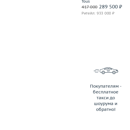
Roberto Bravo
Tous
243 500 ₽
289 500 ₽
340 500
417 000
Ритейл: 921 000 ₽
Ритейл: 933 000 ₽
Покупателям -
бесплатное
такси до
шоурума и
обратно!
ЗАКАЗАТЬ ТАКСИ