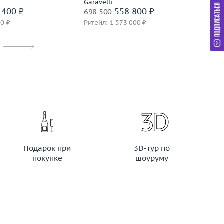
Garavelli
An
 400 ₽
558 800 ₽
698 500
29
00 ₽
Ритейл: 1 573 000 ₽
Ри
Подарок при
3D-тур по
покупке
шоуруму