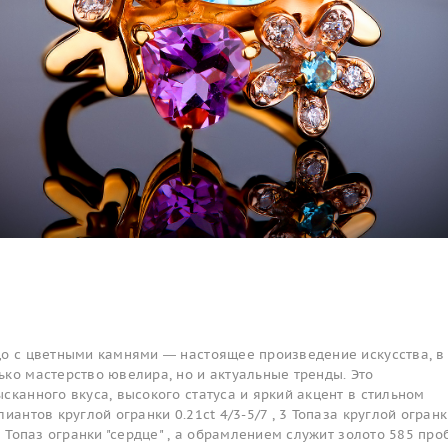
цо с цветными камнями — настоящее произведение искусства, в
ко мастерство ювелира, но и актуальные тренды. Это
сканного вкуса, высокого статуса и яркий акцент в стильном
иантов круглой огранки 0.21ct 4/3-5/7 , 3 Топаза круглой огранк
1 Топаз огранки "сердце" , а обрамлением служит золото 585 про