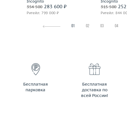
Incognito
Incognito
283 600 ₽
252
354 500
315 500
Ритейл: 799 000 ₽
Ритейл: 844 0
01
02
03
04
Бесплатная
Бесплатная
парковка
доставка по
всей России!