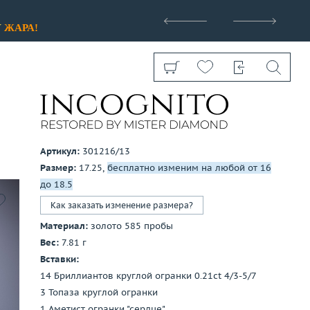
>
У
ЖАРА!
Артикул:
301216/13
Размер:
17.25,
бесплатно изменим на любой от 16
Показать все
до 18.5
Как заказать изменение размера?
Материал:
золото 585 пробы
Вес:
7.81 г
Вставки:
14 Бриллиантов круглой огранки 0.21ct 4/3-5/7
3 Топаза круглой огранки
1 Аметист огранки "сердце"