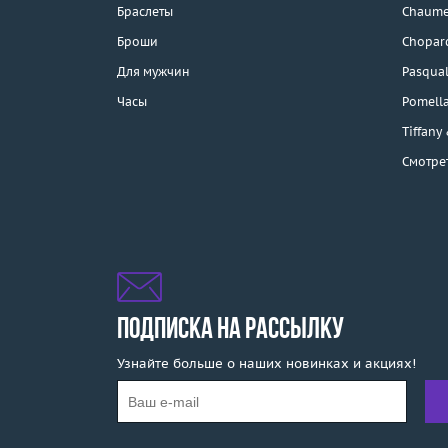
Браслеты
Chaume
Каталог
Броши
Chopar
Бренды
Для мужчин
Pasqual
Часы
Pomell
Распродажа
Tiffany
Смотре
Подарочные
сертификаты
Отзывы
Бесплатная доставка
Покупка и оплата
ПОДПИСКА НА РАССЫЛКУ
Узнайте больше о наших новинках и акциях!
О компании
Ломбард