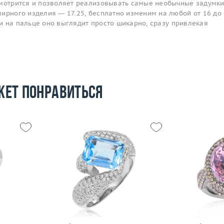
смотрится и позволяет реализовывать самые необычные задумк
ирного изделия — 17.25, бесплатно изменим на любой от 16 до
, и на пальце оно выглядит просто шикарно, сразу привлекая
жет понравиться
Размер
18.75
Размер
15.5
Вес (г)
11.99
Вес (г)
9.98
Материал
золото 750 пробы
Материал
 пробы
Подробнее
По