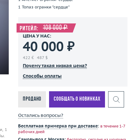
1 Топаз огранки "сердце"
108 000 ₽
Ритейл:
ЦЕНА У НАС:
40 000 ₽
422 €
487 $
Почему такая низкая цена?
Способы оплаты
Продано
Сообщать о новинках
Остались вопросы?
Бесплатная примерка при доставке
:
в течение 1-7
и, 1
рабочих дней
бы.
Самовывоз г. Москва:
бесплатно, сегодня
из шоурума