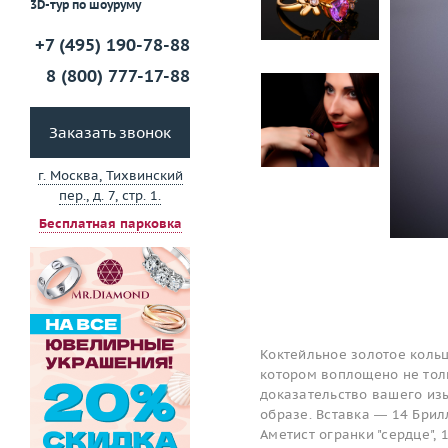
3D-тур по шоуруму
+7 (495) 190-78-88
8 (800) 777-17-88
Заказать звонок
г. Москва, Тихвинский
пер., д. 7, стр. 1.
Бесплатная парковка
Коктейльное золотое коль
котором воплощено не толь
доказательство вашего изы
образе. Вставка — 14 Брилл
Аметист огранки "сердце", 