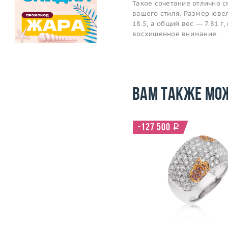
Такое сочетание отлично 
вашего стиля. Размер ювел
18.5, а общий вес — 7.81 г
восхищенное внимание.
Вам также мо
-97 000
i
-127 500
i
Размер
17.25
Размер
Вес (г)
8.21
Вес (г)
Материал
золото 750 пробы
Материал
золото 750
Подробнее
Подробнее