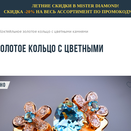
ЛЕТНИЕ СКИДКИ В MISTER DIAMOND!
СКИДКА
-20%
НА ВЕСЬ АССОРТИМЕНТ ПО ПРОМОКОД
Коктейльное золотое кольцо с цветными камнями
золотое кольцо с цветными
но