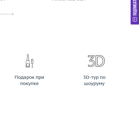
Подарок при
3D-тур по
покупке
шоуруму