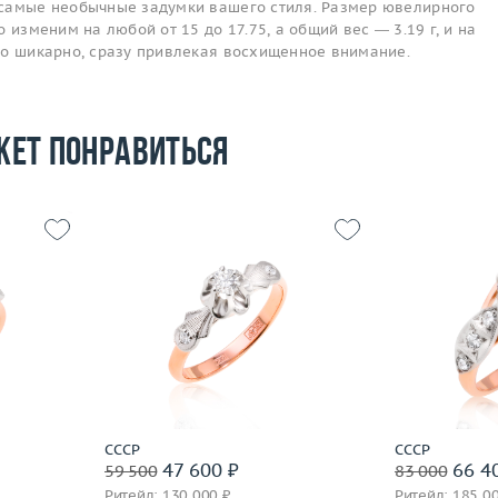
самые необычные задумки вашего стиля. Размер ювелирного
 изменим на любой от 15 до 17.75, а общий вес — 3.19 г, и на
то шикарно, сразу привлекая восхищенное внимание.
жет понравиться
17
Размер
17.25
Размер
4.27
Вес (г)
3.15
Вес (г)
 пробы
Материал
золото 585 пробы
Материал
Подробнее
По
СССР
СССР
47 600 ₽
66 4
59 500
83 000
Ритейл: 130 000 ₽
Ритейл: 185 0