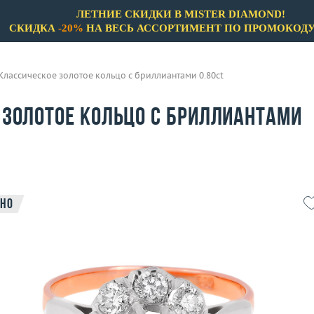
ЛЕТНИЕ СКИДКИ В MISTER DIAMOND!
СКИДКА
-20%
НА ВЕСЬ АССОРТИМЕНТ ПО ПРОМОКОД
Классическое золотое кольцо с бриллиантами 0.80ct
 золотое кольцо с бриллиантами
но