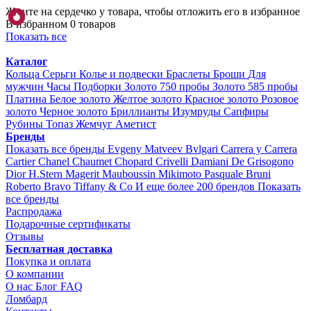
Жмите на сердечко у товара, чтобы отложить его в избранное
В избранном 0 товаров
Показать все
Каталог
Кольца
Серьги
Колье и подвески
Браслеты
Броши
Для
мужчин
Часы
Подборки
Золото 750 пробы
Золото 585 пробы
Платина
Белое золото
Желтое золото
Красное золото
Розовое
золото
Черное золото
Бриллианты
Изумруды
Сапфиры
Рубины
Топаз
Жемчуг
Аметист
Бренды
Показать все бренды
Evgeny Matveev
Bvlgari
Carrera y Carrera
Cartier
Chanel
Chaumet
Chopard
Crivelli
Damiani
De Grisogono
Dior
H.Stern
Magerit
Mauboussin
Mikimoto
Pasquale Bruni
Roberto Bravo
Tiffany & Co
И еще более 200 брендов
Показать
все бренды
Распродажа
Подарочные сертификаты
Отзывы
Бесплатная доставка
Покупка и оплата
О компании
О нас
Блог
FAQ
Ломбард