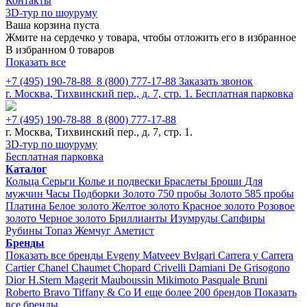
Контакты
3D-тур по шоуруму
Ваша корзина пуста
Жмите на сердечко у товара, чтобы отложить его в избранное
В избранном 0 товаров
Показать все
+7 (495) 190-78-88
8 (800) 777-17-88
Заказать звонок
г. Москва, Тихвинский пер., д. 7, стр. 1.
Бесплатная парковка
+7 (495) 190-78-88
8 (800) 777-17-88
г. Москва, Тихвинский пер., д. 7, стр. 1.
3D-тур по шоуруму
Бесплатная парковка
Каталог
Кольца
Серьги
Колье и подвески
Браслеты
Броши
Для
мужчин
Часы
Подборки
Золото 750 пробы
Золото 585 пробы
Платина
Белое золото
Желтое золото
Красное золото
Розовое
золото
Черное золото
Бриллианты
Изумруды
Сапфиры
Рубины
Топаз
Жемчуг
Аметист
Бренды
Показать все бренды
Evgeny Matveev
Bvlgari
Carrera y Carrera
Cartier
Chanel
Chaumet
Chopard
Crivelli
Damiani
De Grisogono
Dior
H.Stern
Magerit
Mauboussin
Mikimoto
Pasquale Bruni
Roberto Bravo
Tiffany & Co
И еще более 200 брендов
Показать
все бренды