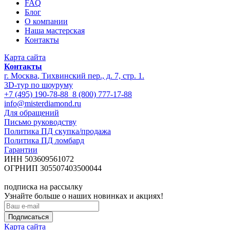
FAQ
Блог
О компании
Наша мастерская
Контакты
Карта сайта
Контакты
г. Москва
,
Тихвинский пер., д. 7, стр. 1.
3D-тур по шоуруму
+7 (495) 190-78-88
8 (800) 777-17-88
info@misterdiamond.ru
Для обращений
Письмо руководству
Политика ПД скупка/продажа
Политика ПД ломбард
Гарантии
ИНН 503609561072
ОГРНИП 305507403500044
подписка на рассылку
Узнайте больше о наших новинках и акциях!
Карта сайта