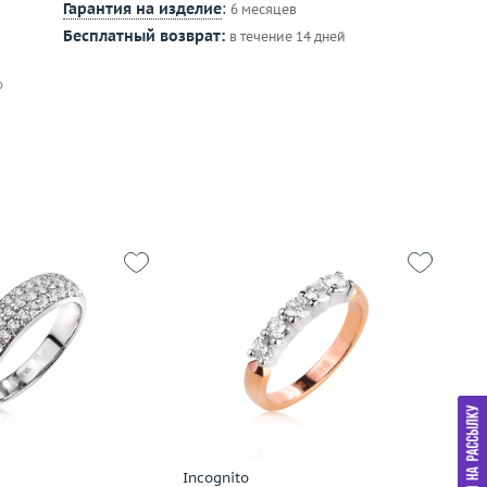
Гарантия на изделие
:
6 месяцев
Бесплатный возврат:
в течение 14 дней
о
17
Размер
17
Р
3.31
Вес (г)
3.51
Ве
золото 585 пробы
Материал
золото 585 пробы
М
дробнее
Подробнее
Incognito
Ti