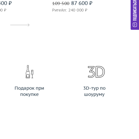
400 ₽
87 600 ₽
109 500
10
00 ₽
Ритейл: 240 000 ₽
Ри
Подарок при
3D-тур по
покупке
шоуруму