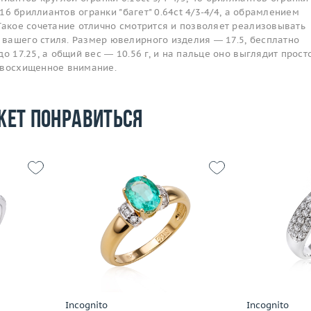
, 16 бриллиантов огранки "багет" 0.64ct 4/3-4/4, а обрамлением
Такое сочетание отлично смотрится и позволяет реализовывать
вашего стиля. Размер ювелирного изделия — 17.5, бесплатно
о 17.25, а общий вес — 10.56 г, и на пальце оно выглядит прост
 восхищенное внимание.
жет понравиться
Размер
17
Размер
17.25
Вес (г)
3.14
Вес (г)
2.92
Материал
 пробы
Материал
золото 585 пробы
По
Подробнее
Incognito
Incognito