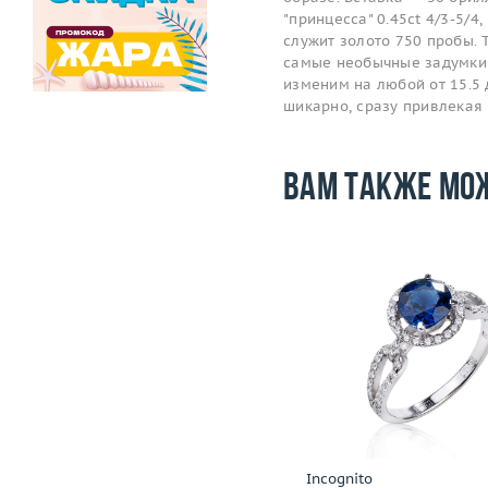
"принцесса" 0.45ct 4/3-5/4
служит золото 750 пробы. 
самые необычные задумки 
изменим на любой от 15.5 д
шикарно, сразу привлекая
Вам также мо
Размер
17.5
Размер
Вес (г)
2.81
Вес (г)
Материал
золото 750 пробы
Материал
золото 585
Подробнее
Подробнее
H.Stern
Incognito