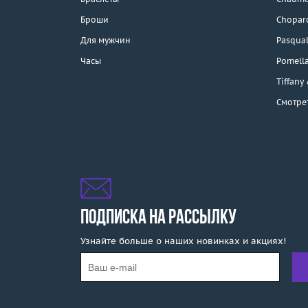
Каталог
Броши
Chopar
Бренды
Для мужчин
Pasqual
Часы
Pomell
Распродажа
Tiffany
Смотре
Подарочные
сертификаты
Отзывы
Бесплатная доставка
Покупка и оплата
ПОДПИСКА НА РАССЫЛКУ
Узнайте больше о наших новинках и акциях!
О компании
Ломбард