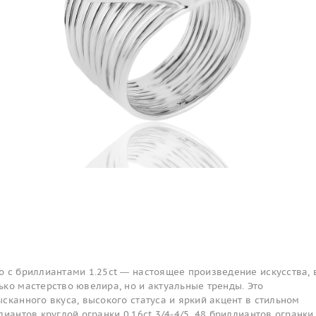
о с бриллиантами 1.25ct — настоящее произведение искусства, 
ко мастерство ювелира, но и актуальные тренды. Это
сканного вкуса, высокого статуса и яркий акцент в стильном
лиантов круглой огранки 0.16ct 3/4-4/5, 48 бриллиантов огранки