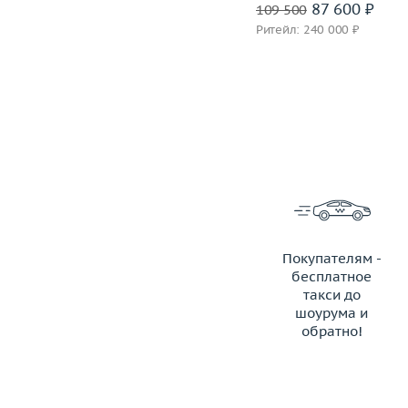
81 600 ₽
87 600 ₽
102 000
109 500
Ритейл: 205 000 ₽
Ритейл: 240 000 ₽
Покупателям -
бесплатное
такси до
шоурума и
обратно!
ЗАКАЗАТЬ ТАКСИ