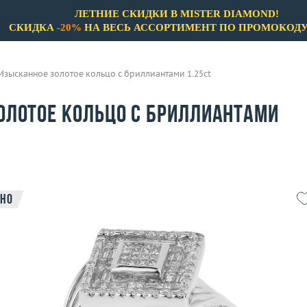
ЛЕТНИЕ СКИДКИ В MISTER DIAMOND!
СКИДКА
-20%
НА ВЕСЬ АССОРТИМЕНТ ПО ПРОМОКОД
Изысканное золотое кольцо с бриллиантами 1.25ct
олотое кольцо с бриллиантами
но