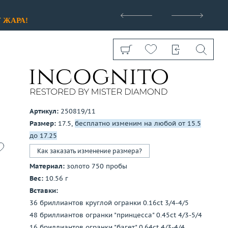
>
У
ЖАРА!
Артикул:
250819/11
Размер:
17.5,
бесплатно изменим на любой от 15.5
Показать все
до 17.25
Как заказать изменение размера?
Материал:
золото 750 пробы
Вес:
10.56 г
Вставки:
36 бриллиантов круглой огранки 0.16ct 3/4-4/5
48 бриллиантов огранки "принцесса" 0.45ct 4/3-5/4
16 бриллиантов огранки "багет" 0.64ct 4/3-4/4