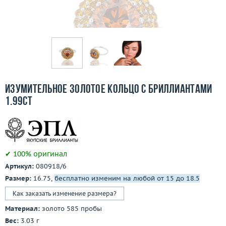
Бесплатная доставка
Покупка и оплата
О компании
Ломбард
Изумительное золотое кольцо с бриллиантами
Контакты
1.99ct
3D-тур по шоуруму
Заказать звонок
✔ 100% оригинал
Артикул:
080918/6
Размер:
16.75,
бесплатно изменим на любой от 15 до 18.5
Как заказать изменение размера?
Материал:
золото 585 пробы
Вес:
3.03 г