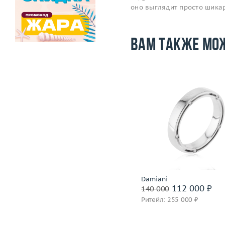
оно выглядит просто шика
Вам также мо
Размер
Размер
16.75
Вес (г)
Вес (г)
4.45
Материал
золото 750
Материал
золото 750 пробы
Подробнее
Подробнее
Piaget
Damiani
320 400 ₽
112 000 ₽
400 500
140 000
Ритейл: 777 000 ₽
Ритейл: 255 000 ₽