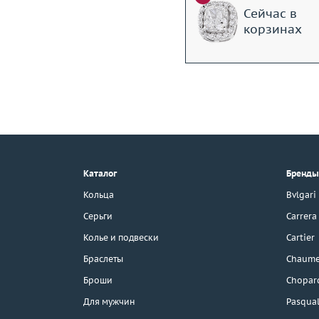
Сейчас в
корзинах
+7 (495) 190-78-88
8 (800) 777-17-88
г. Москва, Тихвинский пер., д. 7,
Каталог
Бренды
стр. 1.
3D-тур по шоуруму
Кольца
Bvlgari
Бесплатная парковка
Серьги
Carrera
Колье и подвески
Cartier
Браслеты
Chaume
Каталог
Броши
Chopar
Бренды
Для мужчин
Pasqual