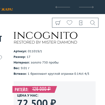
>
У
ЖАРА!
t
Артикул:
011019/1
Размер:
17
Показать все
Материал:
золото 750 пробы
Вес:
9.01 г
Вставки:
1 бриллиант круглой огранки 0.14ct 4/3
126 000 ₽
Ритейл:
ЦЕНА У НАС:
72 500 ₽