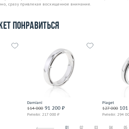
рно, сразу привлекая восхищенное внимание.
жет понравиться
18.75
Размер
15.25
Размер
6.67
Вес (г)
4.22
Вес (г)
 пробы
Материал
золото 750 пробы
Материал
Подробнее
По
Damiani
Piaget
91 200 ₽
101 
114 000
127 000
Ритейл: 217 000 ₽
Ритейл: 294 0
01
02
03
04
05