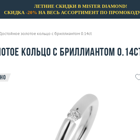
ЛЕТНИЕ СКИДКИ В MISTER DIAMOND!
СКИДКА
-20%
НА ВЕСЬ АССОРТИМЕНТ ПО ПРОМОКОД
Достойное золотое кольцо с бриллиантом 0.14ct
отое кольцо с бриллиантом 0.14c
но