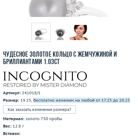
Бесплатная доставка
Покупка и оплата
О компании
Ломбард
Чудесное золотое кольцо с жемчужиной и
Контакты
бриллиантами 1.03ct
3D-тур по шоуруму
Заказать звонок
Артикул:
241018/1
Размер:
19.25,
бесплатно изменим на любой от 17.25 до 20.25
Как заказать изменение размера?
Материал:
золото 750 пробы
Вес:
12.8 г
Вставки: