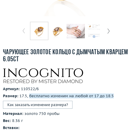
Бесплатная доставка
Покупка и оплата
О компании
Ломбард
Чарующее золотое кольцо с дымчатым кварцем
Контакты
6.05ct
3D-тур по шоуруму
Заказать звонок
Артикул:
110522/6
Размер:
17.5,
бесплатно изменим на любой от 17 до 18.5
Как заказать изменение размера?
Материал:
золото 750 пробы
Вес:
8.36 г
Вставки: