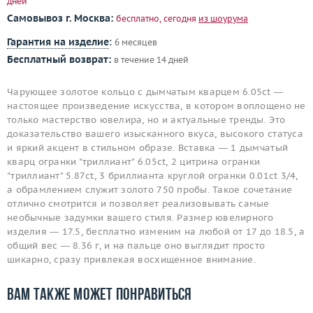
дней
Самовывоз г. Москва:
бесплатно, сегодня
из шоурума
Гарантия на изделие
:
6 месяцев
Бесплатный возврат:
в течение 14 дней
Чарующее золотое кольцо с дымчатым кварцем 6.05ct —
настоящее произведение искусства, в котором воплощено не
только мастерство ювелира, но и актуальные тренды. Это
доказательство вашего изысканного вкуса, высокого статуса
и яркий акцент в стильном образе. Вставка — 1 дымчатый
кварц огранки "триллиант" 6.05ct, 2 цитрина огранки
"триллиант" 5.87ct, 3 бриллианта круглой огранки 0.01ct 3/4,
а обрамлением служит золото 750 пробы. Такое сочетание
отлично смотрится и позволяет реализовывать самые
необычные задумки вашего стиля. Размер ювелирного
изделия — 17.5, бесплатно изменим на любой от 17 до 18.5, а
общий вес — 8.36 г, и на пальце оно выглядит просто
шикарно, сразу привлекая восхищенное внимание.
Вам также может понравиться