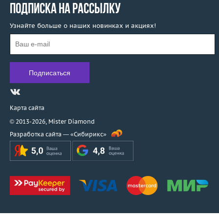
Sokolov
ПОДПИСКА НА РАССЫЛКУ
Staurino Fratelli
Узнайте больше о наших новинках и акциях!
Stefan Hafner
Stella
Stenzhorn
Stephen Webster
Talento
Tamara Comolli
Theo Fennell
Карта сайта
Tiffany & Co
© 2013-2026,
Mister Diamond
Toni Gard
Разработка сайта —
«Сибирикс»
Torrini
Unoaerre
Utopia
Valente
Valentin Yudashkin
Van Cleef & Arpels