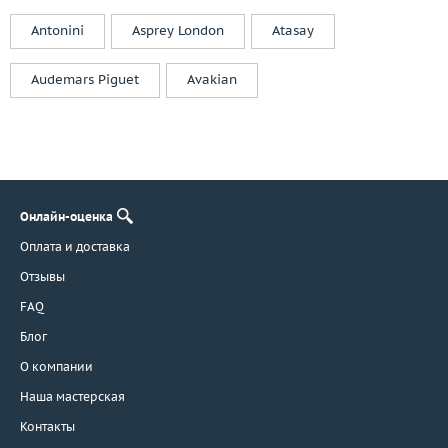
Magerit
Antonini
Asprey London
Atasay
Marco Bicego
Marina Bulgari
Audemars Piguet
Avakian
Mario Panelli
Mauboussin
Maxim Demidov
Messika
Mikimoto
Онлайн-оценка
MiMi
Оплата и доставка
Montblanc
Отзывы
Mouawad
FAQ
Nanis
O.J.Perrin
Блог
Orlandini
О компании
Oro Trend
Наша мастерская
Palmiero
Контакты
Paolo Piovan