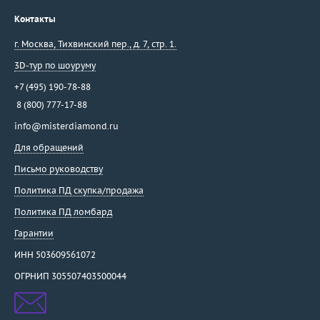
Pasis Jewelery
Контакты
Pasquale Bruni
г. Москва
,
Тихвинский пер., д. 7, стр. 1.
Penta Preziosi
3D-тур по шоуруму
Piaget
Picchiotti
+7 (495) 190-78-88
Piero Milano
8 (800) 777-17-88
Pomellato
info@misterdiamond.ru
Raima
Для обращений
Ralf Diamonds
Письмо руководству
Roberto Bravo
Политика ПД скупка/продажа
Roberto Coin
Политика ПД ломбард
Rodney Rayner
Гарантии
Salvini
Sauro
ИНН 503609561072
Schoeffel
ОГРНИП 305507403500044
Sirin
Skobelev