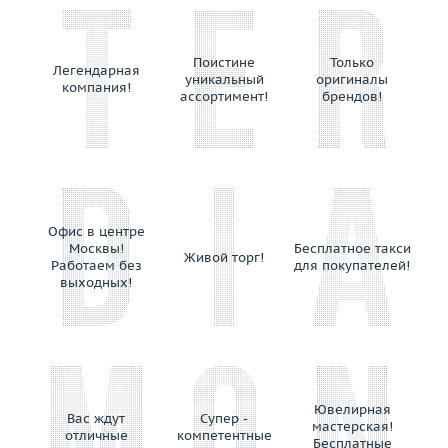
Sokolov
Staurino Fratelli
Stefan Hafner
Поистине
Только
Легендарная
уникальный
оригиналы
Stella
компания!
ассортимент!
брендов!
Stenzhorn
Stephen Webster
Talento
Tamara Comolli
Theo Fennell
Офис в центре
Tiffany & Co
Москвы!
Бесплатное такси
Живой торг!
Работаем без
для покупателей!
Toni Gard
выходных!
Torrini
Unoaerre
Utopia
Valente
Valentin Yudashkin
Ювелирная
Вас ждут
Супер -
Van Cleef & Arpels
мастерская!
отличные
компетентные
Бесплатные