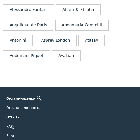
Чехия
Alessandro Fanfani
Alfieri & St.John
Angelique de Paris
Annamaria Cammilli
Antonini
Asprey London
Atasay
Audemars Piguet
Avakian
Онлайн-оценка
Оплата и доставка
Отзывы
FAQ
Блог