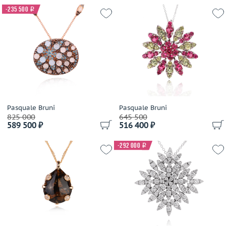
Evgeny Matveev
-235 500
i
F.DN.ORO
Faberge
Filk
Franck Muller
Frey Wille
Garel
Gavello
Pasquale Bruni
Pasquale Bruni
German Kabirski
825 000
645 500
Gianni Lazzaro
589 500 ₽
516 400 ₽
Gilan
-292 000
i
Gilberto Cassola
Giloro
Giorgio Visconti
Giovanni Ferraris
Gold Dreams
Grandiose