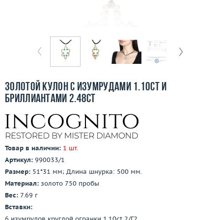
Бесплатная доставка
Покупка и оплата
О компании
Ломбард
Золотой кулон с изумрудами 1.10ct и
Контакты
бриллиантами 2.48ct
3D-тур по шоуруму
Заказать звонок
Товар в наличии:
1 шт.
Артикул:
990033/1
Размер:
51*31 мм; Длина шнурка: 500 мм.
Материал:
золото 750 пробы
Вес:
7.69 г
Вставки:
6 изумрудов круглой огранки 1.10ct 2/Г2