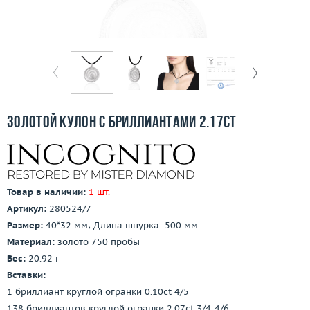
Бесплатная доставка
Покупка и оплата
О компании
Ломбард
Золотой кулон с бриллиантами 2.17ct
Контакты
3D-тур по шоуруму
Товар в наличии:
1 шт.
Заказать звонок
Артикул:
280524/7
Размер:
40*32 мм; Длина шнурка: 500 мм.
Материал:
золото 750 пробы
Вес:
20.92 г
Вставки:
1 бриллиант круглой огранки 0.10ct 4/5
138 бриллиантов круглой огранки 2.07ct 3/4-4/6