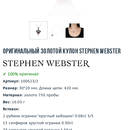
Бесплатная доставка
Покупка и оплата
О компании
Ломбард
Оригинальный золотой кулон Stephen Webster
Контакты
3D-тур по шоуруму
✔ 100% оригинал
Артикул:
100623/2
Заказать звонок
Размер:
30*20 мм; Длина цепи: 420 мм.
Материал:
золото 750 пробы
Вес:
16.03 г
Вставки:
2 рубина огранки "круглый кабошон" 0.08ct 3/3
15 сапфиров круглой огранки 0.30ct
78 корундов круглой огранки 1.56ct