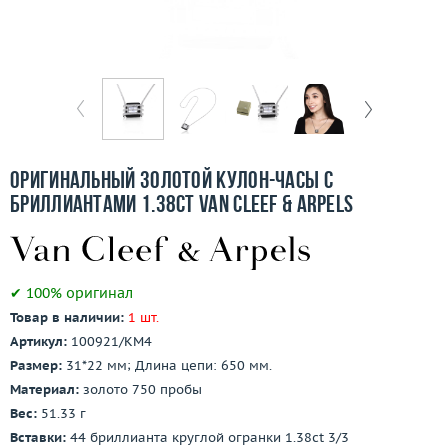
Бесплатная доставка
Покупка и оплата
О компании
Ломбард
Оригинальный золотой кулон-часы с
Контакты
бриллиантами 1.38ct Van Cleef & Arpels
3D-тур по шоуруму
✔ 100% оригинал
Заказать звонок
Товар в наличии:
1 шт.
Артикул:
100921/КМ4
Размер:
31*22 мм; Длина цепи: 650 мм.
Материал:
золото 750 пробы
Вес:
51.33 г
Вставки:
44 бриллианта круглой огранки 1.38ct 3/3