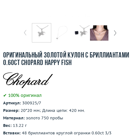
Отзывы
Бесплатная доставка
Покупка и оплата
О компании
Оригинальный золотой кулон с бриллиантами
Ломбард
0.60ct Chopard Happy Fish
Контакты
3D-тур по шоуруму
✔ 100% оригинал
Артикул:
300925/7
Заказать звонок
Размер:
20*20 мм; Длина цепи: 420 мм.
Материал:
золото 750 пробы
Вес:
13.22 г
Вставки:
48 бриллиантов круглой огранки 0.60ct 3/3