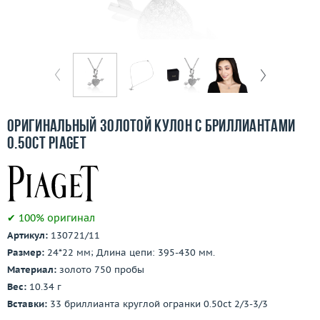
Бесплатная доставка
Покупка и оплата
О компании
Ломбард
Оригинальный золотой кулон с бриллиантами
Контакты
0.50ct Piaget
3D-тур по шоуруму
Заказать звонок
✔ 100% оригинал
Артикул:
130721/11
Размер:
24*22 мм; Длина цепи: 395-430 мм.
Материал:
золото 750 пробы
Вес:
10.34 г
Вставки:
33 бриллианта круглой огранки 0.50ct 2/3-3/3