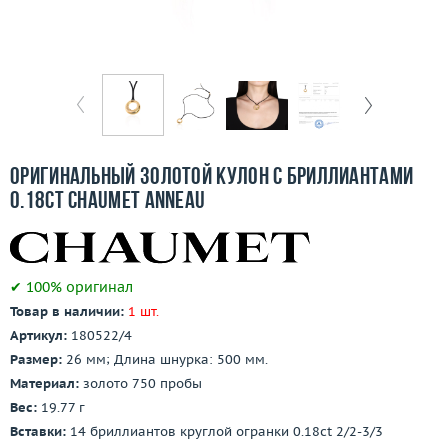
Бесплатная доставка
Покупка и оплата
О компании
Ломбард
Оригинальный золотой кулон с бриллиантами
Контакты
0.18ct Chaumet Anneau
3D-тур по шоуруму
✔ 100% оригинал
Заказать звонок
Товар в наличии:
1 шт.
Артикул:
180522/4
Размер:
26 мм; Длина шнурка: 500 мм.
Материал:
золото 750 пробы
Вес:
19.77 г
Вставки:
14 бриллиантов круглой огранки 0.18ct 2/2-3/3