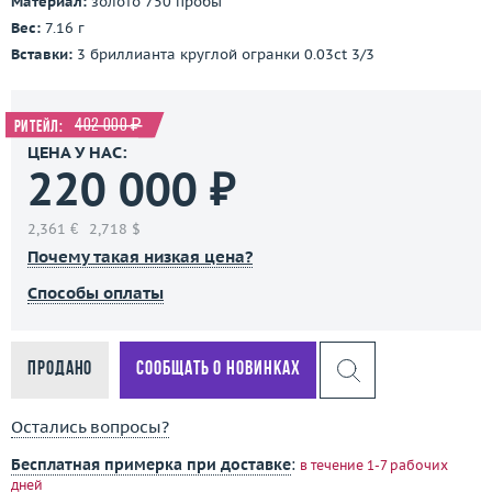
Материал:
золото 750 пробы
Вес:
7.16 г
Вставки:
3 бриллианта круглой огранки 0.03ct 3/3
402 000 ₽
Ритейл:
ЦЕНА У НАС:
220 000 ₽
2,361 €
2,718 $
Почему такая низкая цена?
Способы оплаты
Продано
Сообщать о новинках
Остались вопросы?
Бесплатная примерка при доставке
:
в течение 1-7 рабочих
дней