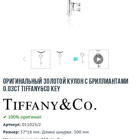
Отзывы
Бесплатная доставка
Покупка и оплата
О компании
Ломбард
Контакты
Оригинальный золотой кулон с бриллиантами
0.03ct Tiffany&Co Key
3D-тур по шоуруму
Заказать звонок
✔ 100% оригинал
Артикул:
011025/2
Размер:
57*18 мм; Длина шнурка: 500 мм.