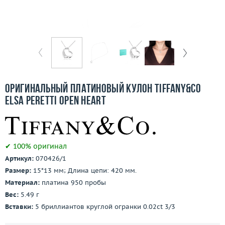
Бесплатная доставка
Покупка и оплата
О компании
Ломбард
Оригинальный платиновый кулон Tiffany&Co
Контакты
Elsa Peretti Open Heart
3D-тур по шоуруму
✔ 100% оригинал
Заказать звонок
Артикул:
070426/1
Размер:
15*13 мм; Длина цепи: 420 мм.
Материал:
платина 950 пробы
Вес:
5.49 г
Вставки:
5 бриллиантов круглой огранки 0.02ct 3/3