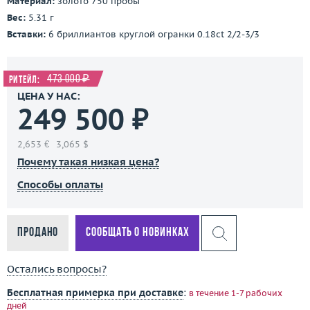
Материал:
золото 750 пробы
Вес:
5.31 г
Вставки:
6 бриллиантов круглой огранки 0.18ct 2/2-3/3
473 000 ₽
Ритейл:
ЦЕНА У НАС:
249 500 ₽
2,653 €
3,065 $
Почему такая низкая цена?
Способы оплаты
Продано
Сообщать о новинках
Остались вопросы?
Бесплатная примерка при доставке
:
в течение 1-7 рабочих
дней