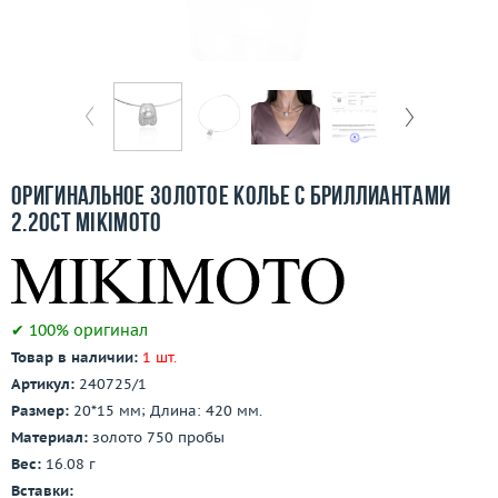
Бесплатная доставка
Покупка и оплата
О компании
Ломбард
Оригинальное золотое колье с бриллиантами
Контакты
2.20ct Mikimoto
3D-тур по шоуруму
✔ 100% оригинал
Заказать звонок
Товар в наличии:
1 шт.
Артикул:
240725/1
Размер:
20*15 мм; Длина: 420 мм.
Материал:
золото 750 пробы
Вес:
16.08 г
Вставки: