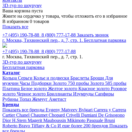
Контакты
3D-тур по шоуруму
Ваша корзина пуста
Жмите на сердечко у товара, чтобы отложить его в избранное
В избранном 0 товаров
Показать все
+7 (495) 190-78-88
8 (800) 777-17-88
Заказать звонок
г. Москва, Тихвинский пер., д. 7, стр. 1.
Бесплатная парковка
+7 (495) 190-78-88
8 (800) 777-17-88
г. Москва, Тихвинский пер., д. 7, стр. 1.
3D-тур по шоуруму
Бесплатная парковка
Каталог
Кольца
Серьги
Колье и подвески
Браслеты
Броши
Для
мужчин
Часы
Подборки
Золото 750 пробы
Золото 585 пробы
Платина
Белое золото
Желтое золото
Красное золото
Розовое
золото
Черное золото
Бриллианты
Изумруды
Сапфиры
Рубины
Топаз
Жемчуг
Аметист
Бренды
Показать все бренды
Evgeny Matveev
Bvlgari
Carrera y Carrera
Cartier
Chanel
Chaumet
Chopard
Crivelli
Damiani
De Grisogono
Dior
H.Stern
Magerit
Mauboussin
Mikimoto
Pasquale Bruni
Roberto Bravo
Tiffany & Co
И еще более 200 брендов
Показать
все бренды