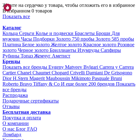
Жмите на сердечко у товара, чтобы отложить его в избранное
В избранном 0 товаров
Показать все
Каталог
Кольца
Серьги
Колье и подвески
Браслеты
Броши
Для
мужчин
Часы
Подборки
Золото 750 пробы
Золото 585 пробы
Платина
Белое золото
Желтое золото
Красное золото
Розовое
золото
Черное золото
Бриллианты
Изумруды
Сапфиры
Рубины
Топаз
Жемчуг
Аметист
Бренды
Показать все бренды
Evgeny Matveev
Bvlgari
Carrera y Carrera
Cartier
Chanel
Chaumet
Chopard
Crivelli
Damiani
De Grisogono
Dior
H.Stern
Magerit
Mauboussin
Mikimoto
Pasquale Bruni
Roberto Bravo
Tiffany & Co
И еще более 200 брендов
Показать
все бренды
Распродажа
Подарочные сертификаты
Отзывы
Бесплатная доставка
Покупка и оплата
О компании
О нас
Блог
FAQ
Ломбард