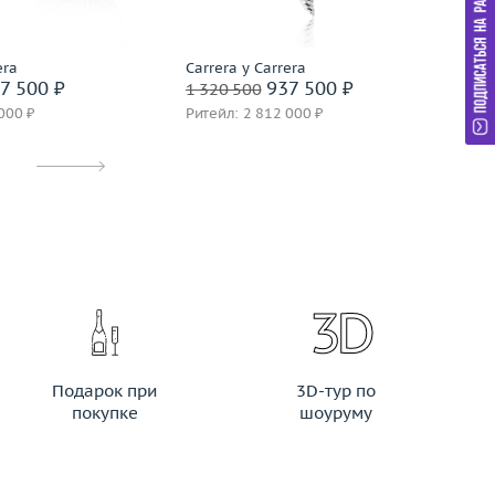
дробнее
era
Carrera y Carrera
Fr
7 500 ₽
937 500 ₽
1 320 500
55
000 ₽
Ритейл: 2 812 000 ₽
Ри
Подарок при
3D-тур по
покупке
шоуруму