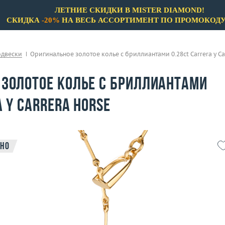
ЛЕТНИЕ СКИДКИ В MISTER DIAMOND!
СКИДКА
-20%
НА ВЕСЬ АССОРТИМЕНТ ПО ПРОМОКОД
одвески
Оригинальное золотое колье с бриллиантами 0.28ct Carrera y Ca
 золотое колье с бриллиантами
a y Carrera Horse
но