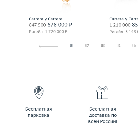
Подробнее
По
Carrera y Carrera
Carrera y Carr
678 000 ₽
85
847 500
1 210 000
Ритейл: 1 720 000 ₽
Ритейл: 3 143 
01
02
03
04
05
Бесплатная
Бесплатная
парковка
доставка по
всей России!