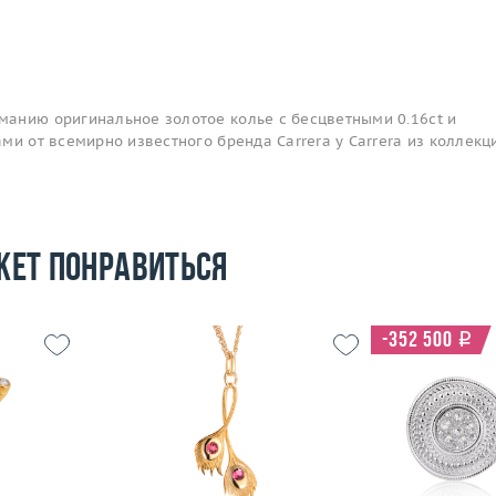
анию оригинальное золотое колье с бесцветными 0.16ct и
ми от всемирно известного бренда Carrera y Carrera из коллекц
жет понравиться
-352 500
i
17
Вес (г)
21.8
Вес (г)
16.85
Материал
золото 750 пробы
Материал
 пробы