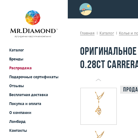
>
осле примерки!
Главная
Каталог
Колье и п
Оригинальное
Каталог
Бренды
0.28ct Carrer
Распродажа
Подарочные сертификаты
Отзывы
Прода
Бесплатная доставка
Покупка и оплата
О компании
Ломбард
Контакты