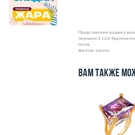
Представляем вашему вним
черными 0.12ct бриллианта
Horse.
Желтое золото.
Вам также мо
Размер
17.75
Вес (г)
28.07
Материал
золото 750 пробы
Размер
Вес (г)
Материал
золото 750
Подробнее