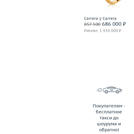
Подробнее
Incognito
Carrera y Carrera
1 399 600 ₽
686 000 ₽
1 749 500
857 500
Ритейл: 3 850 000 ₽
Ритейл: 1 950 000 ₽
Покупателям -
бесплатное
такси до
шоурума и
обратно!
ЗАКАЗАТЬ ТАКСИ