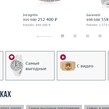
По
Incognito
Garavelli
252 400 ₽
558
315 500
698 500
Ритейл: 844 000 ₽
Ритейл: 1 573 
01
02
03
04
Самые
С видео
выгодные
рках
лтого золота
Самые выгодные предложения
Сейчас в кор