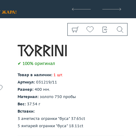
>
У
ЖАРА!
✔ 100% оригинал
Товар в наличии:
1 шт.
Показать все
Артикул:
031219/11
Размер:
400 мм.
Материал:
золото 750 пробы
Вес:
37.54 г
Вставки:
3 аметиста огранки "буса" 37.65ct
5 янтарей огранки "буса" 18.11ct