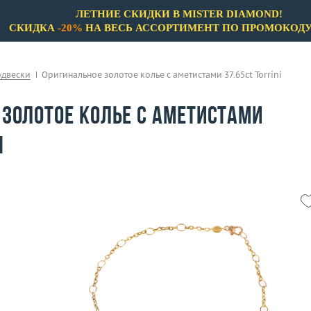
ЛЕТНИЕ СКИДКИ В MISTER DIAMOND!
СКИДКА
-20%
НА ВЕСЬ АССОРТИМЕНТ ПО ПРОМОКОД
одвески
Оригинальное золотое колье с аметистами 37.65ct Torrini
 золотое колье с аметистами
i