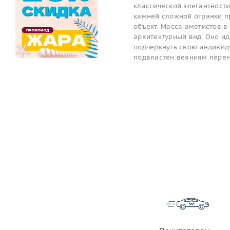
классической элегантност
камней сложной огранки п
объект. Масса аметистов в 
архитектурный вид. Оно и
подчеркнуть свою индивиду
подвластен веяниям пере