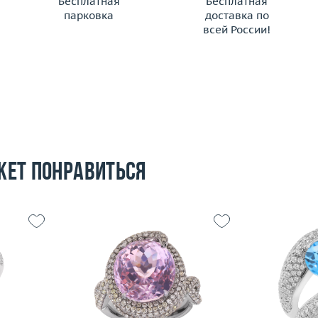
Бесплатная
Бесплатная
парковка
доставка по
всей России!
жет понравиться
Размер
17.5
15.5
Вес (г)
12.34
Размер
9.98
Материал
золото 750 пробы
Вес (г)
 пробы
Материал
Подробнее