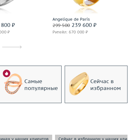
дробнее
Подробнее
Angelique de Paris
Gi
 800 ₽
239 600 ₽
299 500
34
000 ₽
Ритейл: 670 000 ₽
Ри
Самые
Сейчас в
популярные
избранном
зинах у наших клиентов
Сейчас в избранном у наших клиентов