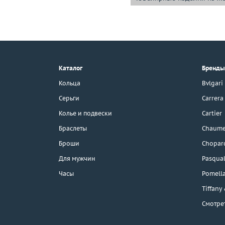
+7 (495) 190-78-88
8 (800) 777-17-88
г. Москва, Тихвинский пер., д. 7,
Каталог
Бренды
стр. 1.
3D-тур по шоуруму
Кольца
Bvlgari
Бесплатная парковка
Серьги
Carrera
Колье и подвески
Cartier
Браслеты
Chaume
Каталог
Броши
Chopar
Бренды
Для мужчин
Pasqual
Часы
Pomell
Эконом
Tiffany
Смотре
Распродажа