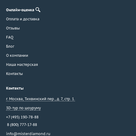
Damiani
Онлайн-оценка
Dario & Pietro
Оплата и доставка
David Yurman
Отзывы
De Beers
FAQ
De Dears
De Grisogono
Блог
Delfina Delettrez
О компании
Della Riva
Наша мастерская
Di Modolo
Контакты
Diamanti
Diamond Point
Контакты
Dior
г. Москва
,
Тихвинский пер., д. 7, стр. 1.
Dubey&Schaldenbrand
3D-тур по шоуруму
Ebel
Effepi Gioielli
+7 (495) 190-78-88
8 (800) 777-17-88
Emil Kraus
Emmeti
info@misterdiamond.ru