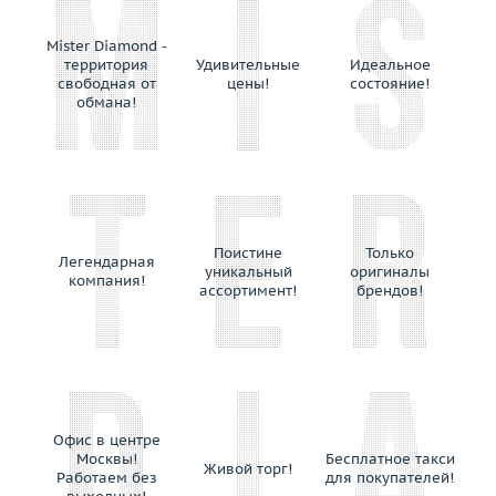
Выбрано:
всё
Avakian
Balocchi Preziosi
Mister Diamond -
Размер (только для колец)
территория
Удивительные
Идеальное
Baraka
свободная от
цены!
состояние!
Выбрано:
всё
Baume&Mercier
обмана!
Belle Bague (GIM)
Теги
Bellini
Benfaremo Marco
Выбрано:
всё
Bernhard H.Mayer
Bersani
Поистине
Только
Применить
Легендарная
уникальный
оригиналы
Bertapelle&Carlesso
компания!
ассортимент!
брендов!
Bibigi
Biko
Bochic
Boucheron
Breguet
Офис в центре
Breuning
Москвы!
Бесплатное такси
Живой торг!
British Academy of Jewellery
Работаем без
для покупателей!