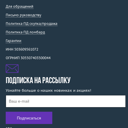
Enigma
Для обращений
Evgeny Matveev
Письмо руководству
F. B. Gioielli
Политика ПД скупка/продажа
F.DN.ORO
Политика ПД ломбард
Faberge
Гарантии
Fani
Favero
ИНН 503609561072
Felice
ОГРНИП 305507403500044
Feraud
Fibo
Filk
ПОДПИСКА НА РАССЫЛКУ
Fragola Creations
Узнайте больше о наших новинках и акциях!
Franck Muller
Fred
Frey Wille
Garavelli
Garel