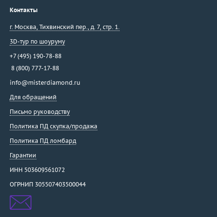
Контакты
Damiani
Dario & Pietro
г. Москва
,
Тихвинский пер., д. 7, стр. 1.
David Yurman
3D-тур по шоуруму
De Beers
+7 (495) 190-78-88
De Dears
8 (800) 777-17-88
De Grisogono
info@misterdiamond.ru
Delfina Delettrez
Для обращений
Della Riva
Di Modolo
Письмо руководству
Diamanti
Политика ПД скупка/продажа
Diamond Point
Политика ПД ломбард
Dior
Гарантии
Dubey&Schaldenbrand
ИНН 503609561072
Ebel
ОГРНИП 305507403500044
Effepi Gioielli
Emil Kraus
Emmeti