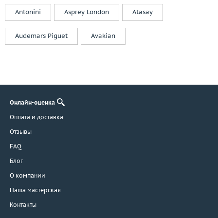
Cartier
Antonini
Asprey London
Atasay
Casa Gi
Casato
Audemars Piguet
Avakian
Cassa Forte
Cede
Chanel
Chantecler
Chaumet
Chiampesan
Онлайн-оценка
Chimento
Оплата и доставка
Chopard
Отзывы
Choron Diamond
FAQ
Coaro
Блог
Constantin Artmayer
О компании
Corsi
Наша мастерская
Crivelli
Dada Arrigoni
Контакты
Damas