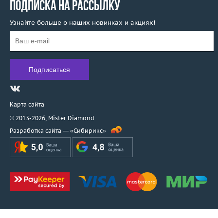
ПОДПИСКА НА РАССЫЛКУ
Enigma
Evgeny Matveev
Узнайте больше о наших новинках и акциях!
F. B. Gioielli
F.DN.ORO
Faberge
Fani
Favero
Felice
Карта сайта
Feraud
© 2013-2026,
Mister Diamond
Fibo
Разработка сайта —
«Сибирикс»
Filk
Fragola Creations
Franck Muller
Fred
Frey Wille
Garavelli
Garel