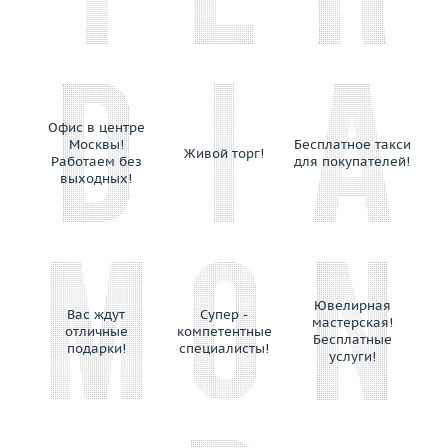
Выбрано:
всё
Avakian
Balocchi Preziosi
Размер (только для колец)
Baraka
Выбрано:
всё
Baume&Mercier
Belle Bague (GIM)
Офис в центре
Теги
Bellini
Москвы!
Бесплатное такси
Живой торг!
Работаем без
для покупателей!
Benfaremo Marco
Выбрано:
всё
выходных!
Bernhard H.Mayer
Bersani
Применить
Bertapelle&Carlesso
Bibigi
Biko
Ювелирная
Вас ждут
Супер -
мастерская!
Bochic
отличные
компетентные
Бесплатные
подарки!
специалисты!
Boucheron
услуги!
Breguet
Breuning
British Academy of Jewellery