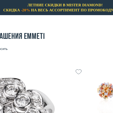
ЛЕТНИЕ СКИДКИ В MISTER DIAMOND!
СКИДКА
-20%
НА ВЕСЬ АССОРТИМЕНТ ПО ПРОМОКОД
ашения Emmeti
сить
Бренды
Только бренды
Только Не 
A.Clunn
Материал
Aaron Basha
Выбрано:
всё
Adler
Вес (г)
Ale
Цвет
18
Материал
Alessandra Dona
9.88
Выбрано:
всё
 пробы
Alessandro Fanfani
В 
Alfieri & St.John
Теги
Angelique de Paris