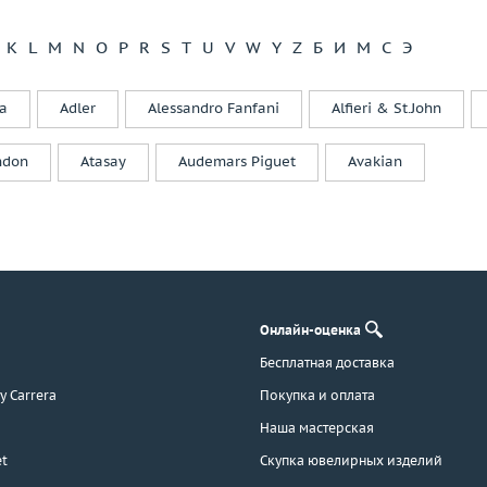
Di Modolo
Diamanti
K
L
M
N
O
P
R
S
T
U
V
W
Y
Z
Б
И
М
С
Э
Diamond Point
Dior
a
Adler
Alessandro Fanfani
Alfieri & St.John
Dubey&Schaldenbrand
Ebel
ndon
Atasay
Audemars Piguet
Avakian
Effepi Gioielli
Emil Kraus
Emmeti
Enigma
Evgeny Matveev
F. B. Gioielli
Онлайн-оценка
F.DN.ORO
Бесплатная доставка
Faberge
 y Carrera
Покупка и оплата
Fani
Favero
Наша мастерская
Felice
t
Скупка ювелирных изделий
Feraud