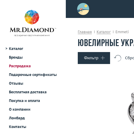
>
осле примерки!
Главная
Каталог
Emmeti
Ювелирные укр
Каталог
Бренды
Фильтр
Сбро
Распродажа
Тип украшения
Подарочные сертификаты
Кольца
Отзывы
Серьги
Бесплатная доставка
Колье и подвески
Покупка и оплата
Браслеты
Размер
О компании
Броши
Вес (г)
Материал
Часы
золото 750
Ломбард
Для мужчин
Контакты
В корзину