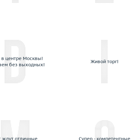
Cantamessa
Capra
Cara
Carats
Carl F. Bucherer
Carla Amorim
Carlo Luca Della Quercia
 в центре Москвы!
Живой торг!
Carrera y Carrera
аем без выходных!
Cartier
Casa Gi
Casato
Cassa Forte
Cede
Chanel
Chantecler
Chaumet
Chiampesan
с ждут отличные
Супер - компетентные