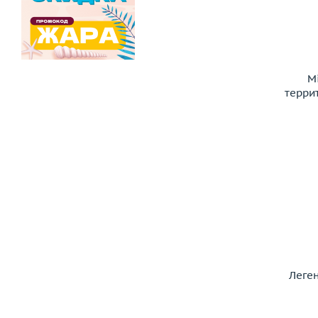
M
терри
Леге