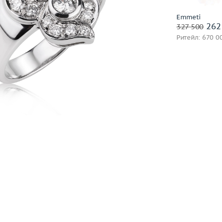
Заброниро
Выбрано:
всё
Annamaria Cammilli
Emmeti
часа
262
ANT Jewellery
327 500
Ритейл: 670 0
Antonini
Argos
Artemoda
Asprey London
Atasay
Audemars Piguet
Avakian
Balocchi Preziosi
Baraka
Baume&Mercier
Belle Bague (GIM)
Bellini
Benfaremo Marco
Bernhard H.Mayer
Bersani