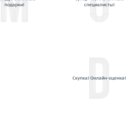
Chimento
подарки!
специалисты!
Chopard
Choron Diamond
Coaro
Constantin Artmayer
Corsi
Crivelli
Dada Arrigoni
Damas
Damiani
Скупка! Онлайн-оценка!
Dario & Pietro
David Yurman
De Beers
De Dears
De Grisogono
Delfina Delettrez
Della Riva