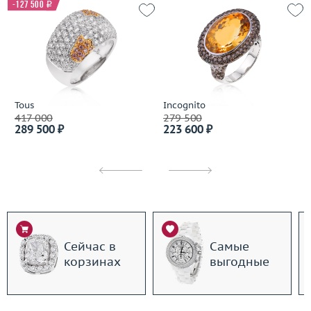
-127 500
i
Tous
Incognito
417 000
279 500
289 500 ₽
223 600 ₽
Сейчас в
Самые
корзинах
выгодные