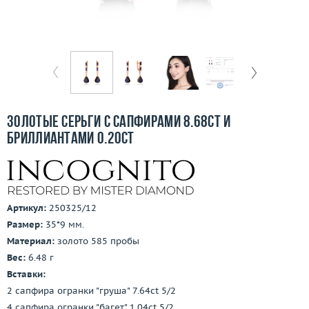
Бесплатная доставка
Покупка и оплата
О компании
Ломбард
Золотые серьги с сапфирами 8.68ct и
Контакты
бриллиантами 0.20ct
3D-тур по шоуруму
Заказать звонок
Артикул:
250325/12
Размер:
35*9 мм.
Материал:
золото 585 пробы
Вес:
6.48 г
Вставки:
2 сапфира огранки "груша" 7.64ct 5/2
4 сапфира огранки "багет" 1.04ct 5/2