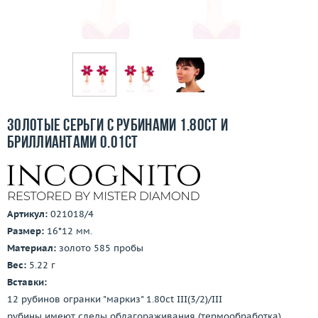
Бесплатная доставка
Покупка и оплата
О компании
Ломбард
Золотые серьги с рубинами 1.80ct и
Контакты
бриллиантами 0.01ct
3D-тур по шоуруму
Заказать звонок
Артикул:
021018/4
Размер:
16*12 мм.
Материал:
золото 585 пробы
Вес:
5.22 г
Вставки:
12 рубинов огранки "маркиз" 1.80ct III(3/2)/III
рубины имеют следы облагораживания (термообработка)