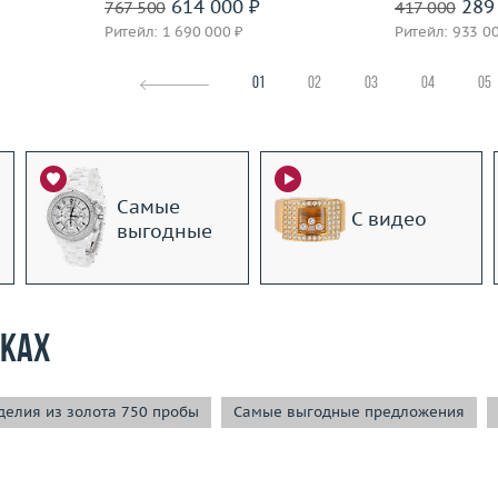
614 000 ₽
289 
767 500
417 000
Ритейл: 1 690 000 ₽
Ритейл: 933 0
01
02
03
04
05
Самые
С видео
выгодные
рках
елия из золота 750 пробы
Самые выгодные предложения