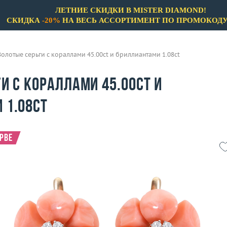
ЛЕТНИЕ СКИДКИ В MISTER DIAMOND!
СКИДКА
-20%
НА ВЕСЬ АССОРТИМЕНТ ПО ПРОМОКОД
Золотые серьги с кораллами 45.00ct и бриллиантами 1.08ct
и с кораллами 45.00ct и
 1.08ct
ерве