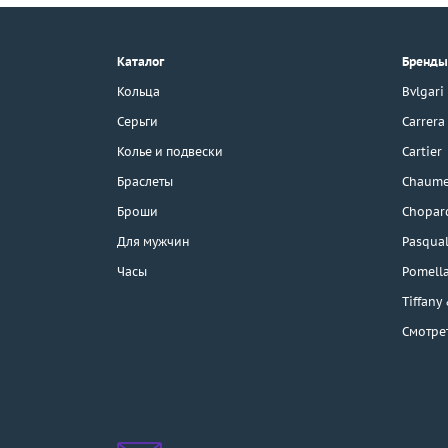
8 (800) 777-17-88
г. Москва, Тихвинский пер., д. 7,
Каталог
Бренды
стр. 1.
3D-тур по шоуруму
Кольца
Bvlgari
Бесплатная парковка
Серьги
Carrera
Колье и подвески
Cartier
Браслеты
Chaume
Каталог
Броши
Chopar
Бренды
Для мужчин
Pasqual
Часы
Pomell
Распродажа
Tiffany
Смотре
Подарочные
сертификаты
Отзывы