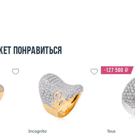
жет понравиться
-127 500
i
16
Размер
18
Размер
14.88
Вес (г)
25.05
Вес (г)
 пробы
Материал
золото 750 пробы
Материал
Подробнее
По
Incognito
Tous