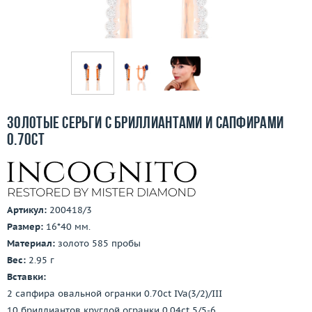
Бесплатная доставка
Покупка и оплата
О компании
Ломбард
Золотые серьги с бриллиантами и сапфирами
Контакты
0.70ct
3D-тур по шоуруму
Заказать звонок
Артикул:
200418/3
Размер:
16*40 мм.
Материал:
золото 585 пробы
Вес:
2.95 г
Вставки:
2 сапфира овальной огранки 0.70ct IVa(3/2)/III
10 бриллиантов круглой огранки 0.04ct 5/5-6