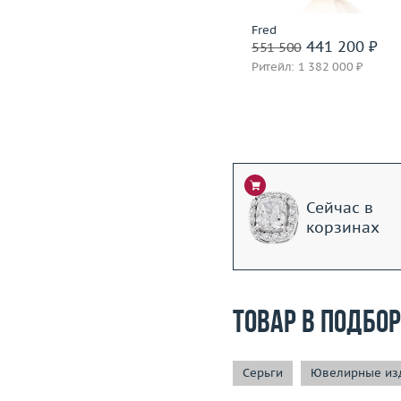
Incognito
Fred
1 399 600 ₽
441 200 ₽
1 749 500
551 500
Ритейл: 3 850 000 ₽
Ритейл: 1 382 000 ₽
Сейчас в
корзинах
Товар в подбо
Серьги
Ювелирные изд