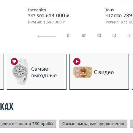
Incognito
Tous
614 000 ₽
289 
767 500
417 000
Ритейл: 1 690 000 ₽
Ритейл: 933 0
01
02
03
04
05
Самые
С видео
выгодные
рках
елия из золота 750 пробы
Самые выгодные предложения