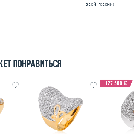
всей России!
жет понравиться
-127 500
i
16
Размер
18
Размер
14.88
Вес (г)
25.05
Вес (г)
 пробы
Материал
золото 750 пробы
Материал
Подробнее
По