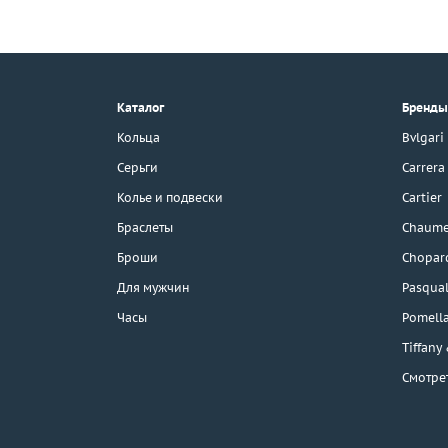
+7 (495) 190-78-88
8 (800) 777-17-88
г. Москва, Тихвинский пер., д. 7,
Каталог
Бренды
стр. 1.
3D-тур по шоуруму
Кольца
Bvlgari
Бесплатная парковка
Серьги
Carrera
Колье и подвески
Cartier
Браслеты
Chaume
Каталог
Броши
Chopar
Бренды
Для мужчин
Pasqual
Часы
Pomell
Распродажа
Tiffany
Смотре
Подарочные
сертификаты
Отзывы