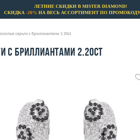
ЛЕТНИЕ СКИДКИ В MISTER DIAMOND!
СКИДКА
-20%
НА ВЕСЬ АССОРТИМЕНТ ПО ПРОМОКОД
Золотые серьги с бриллиантами 2.20ct
и с бриллиантами 2.20ct