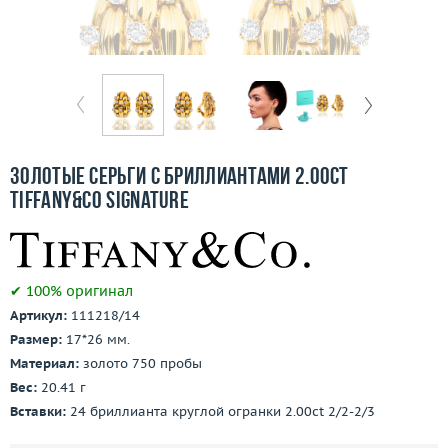
Бесплатная доставка
Покупка и оплата
О компании
Ломбард
Золотые серьги с бриллиантами 2.00ct
Контакты
Tiffany&Co Signature
3D-тур по шоуруму
✔ 100% оригинал
Заказать звонок
Артикул:
111218/14
Размер:
17*26 мм.
Материал:
золото 750 пробы
Вес:
20.41 г
Вставки:
24 бриллианта круглой огранки 2.00ct 2/2-2/3