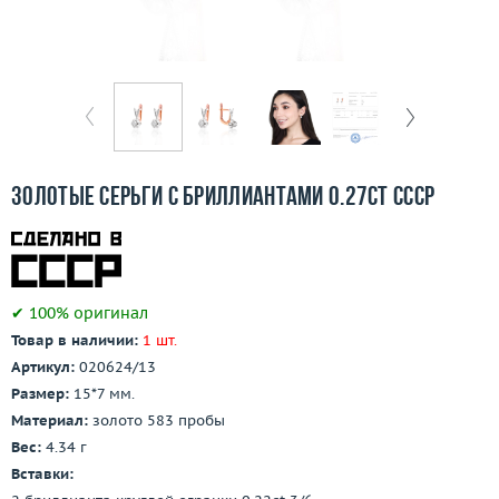
Бесплатная доставка
Покупка и оплата
О компании
Ломбард
Золотые серьги с бриллиантами 0.27ct СССР
Контакты
3D-тур по шоуруму
✔ 100% оригинал
Заказать звонок
Товар в наличии:
1 шт.
Артикул:
020624/13
Размер:
15*7 мм.
Материал:
золото 583 пробы
Вес:
4.34 г
Вставки: