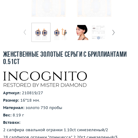
Бесплатная доставка
Покупка и оплата
О компании
Ломбард
Женственные золотые серьги с бриллиантами
Контакты
0.51ct
3D-тур по шоуруму
Заказать звонок
Артикул:
210819/27
Размер:
16*18 мм.
Материал:
золото 750 пробы
Вес:
8.19 г
Вставки:
2 сапфира овальной огранки 1.10ct синезеленый/2
28 сапфиров огранки "принцесса" 2.20ct синезеленый/3