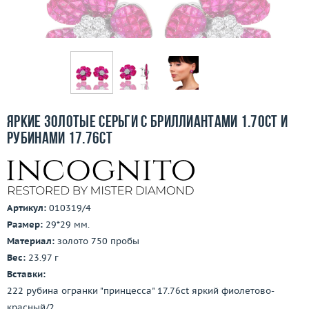
Бесплатная доставка
Покупка и оплата
О компании
Ломбард
Яркие золотые серьги с бриллиантами 1.70ct и
Контакты
рубинами 17.76ct
3D-тур по шоуруму
Заказать звонок
Артикул:
010319/4
Размер:
29*29 мм.
Материал:
золото 750 пробы
Вес:
23.97 г
Вставки:
222 рубина огранки "принцесса" 17.76ct яркий фиолетово-
красный/2