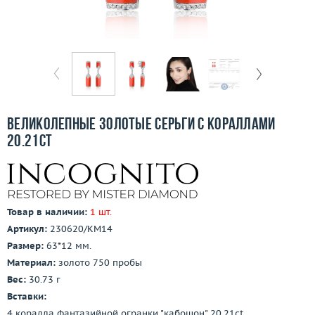
Отзывы
Бесплатная доставка
Покупка и оплата
О компании
Великолепные золотые серьги с кораллами
Ломбард
20.21ct
Контакты
3D-тур по шоуруму
Товар в наличии:
1 шт.
Артикул:
230620/КМ14
Заказать звонок
Размер:
63*12 мм.
Материал:
золото 750 пробы
Вес:
30.73 г
Вставки:
4 коралла фантазийной огранки "кабошон" 20.21ct