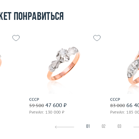
жет понравиться
17
Размер
17.25
Размер
4.27
Вес (г)
3.15
Вес (г)
 пробы
Материал
золото 585 пробы
Материал
Подробнее
По
СССР
СССР
47 600 ₽
66 4
59 500
83 000
Ритейл: 130 000 ₽
Ритейл: 185 0
01
02
03