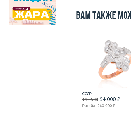
Вам также мо
Размер
Размер
18.25
Вес (г)
Вес (г)
2.82
Материал
золото 585
Материал
золото 750 пробы
Подробнее
Подробнее
СССР
СССР
54 000 ₽
94 000 ₽
67 500
117 500
Ритейл: 150 000 ₽
Ритейл: 260 000 ₽