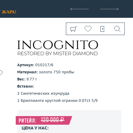
>
У
ЖАРА!
Артикул:
010217/6
Материал:
золото 750 пробы
Показать все
Вес:
9.77 г
Вставки:
2 Синтетических изумруда
2 Бриллианта круглой огранки 0.07ct 5/9
120 000 ₽
Ритейл:
ЦЕНА У НАС: