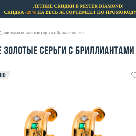
ЛЕТНИЕ СКИДКИ В MISTER DIAMOND!
СКИДКА
-20%
НА ВЕСЬ АССОРТИМЕНТ ПО ПРОМОКОД
Удивительные золотые серьги с бриллиантами
 золотые серьги с бриллиантами
но