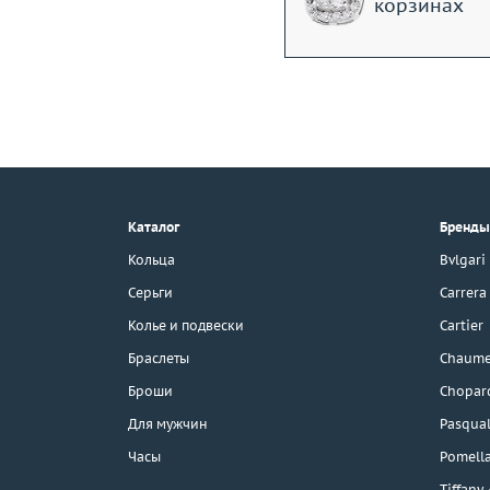
корзинах
+7 (495) 190-78-88
8 (800) 777-17-88
г. Москва, Тихвинский пер., д. 7,
Каталог
Бренды
стр. 1.
3D-тур по шоуруму
Кольца
Bvlgari
Бесплатная парковка
Серьги
Carrera
Колье и подвески
Cartier
Браслеты
Chaume
Каталог
Броши
Chopar
Бренды
Для мужчин
Pasqual
Часы
Pomell
Распродажа
Tiffany