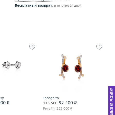
Бесплатный возврат:
в течение 14 дней
1.17
Вес (г)
5.05
Ве
золото 585 пробы
Материал
золото 585 пробы
М
дробнее
Подробнее
ery
Incognito
Ly
00 ₽
92 400 ₽
115 500
98
Ритейл: 255 000 ₽