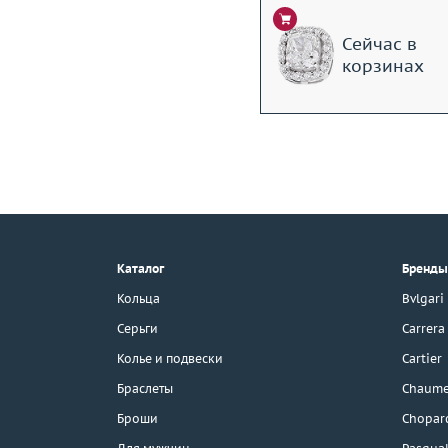
Сейчас в
корзинах
+7 (495) 190-78-88
8 (800) 777-17-88
г. Москва, Тихвинский пер., д. 7,
Каталог
Бренды
стр. 1.
3D-тур по шоуруму
Кольца
Bvlgari
Бесплатная парковка
Серьги
Carrera
Колье и подвески
Cartier
Браслеты
Chaume
Каталог
Броши
Chopar