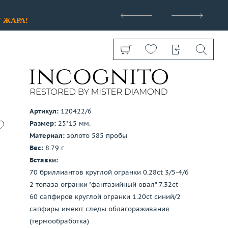
>
У
ЖАРА!
Артикул:
120422/6
Размер:
25*15 мм.
Показать все
Материал:
золото 585 пробы
Вес:
8.79 г
Вставки:
70 бриллиантов круглой огранки 0.28ct 3/5-4/6
2 топаза огранки "фантазийный овал" 7.32ct
60 сапфиров круглой огранки 1.20ct синий/2
сапфиры имеют следы облагораживания
(термообработка)