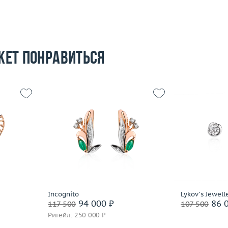
жет понравиться
6.19
Вес (г)
7.35
Вес (г)
 пробы
Материал
золото 585 пробы
Материал
Подробнее
По
Incognito
Lykov`s Jewell
94 000 ₽
86 0
117 500
107 500
Ритейл: 250 000 ₽