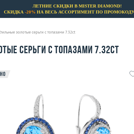
ЛЕТНИЕ СКИДКИ В MISTER DIAMOND!
СКИДКА
-20%
НА ВЕСЬ АССОРТИМЕНТ ПО ПРОМОКОД
Стильные золотые серьги с топазами 7.32ct
тые серьги с топазами 7.32ct
но