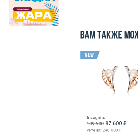
Вам также мо
-31 500
i
new
Вес (г)
9.14
Вес (г)
Материал
золото 585 пробы
Материал
золото 585
Подробнее
Подробнее
Incognito
Incognito
91 500 ₽
87 600 ₽
123 000
109 500
Ритейл: 278 000 ₽
Ритейл: 240 000 ₽