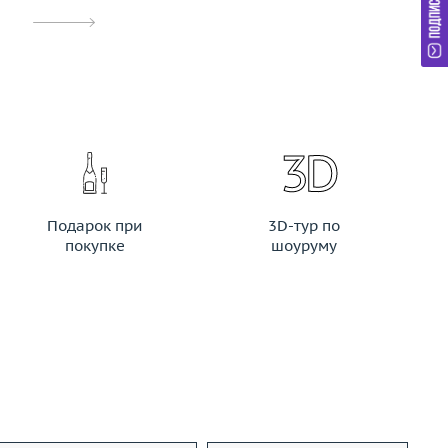
Подарок при
3D-тур по
покупке
шоуруму