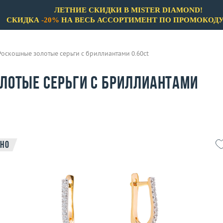
ЛЕТНИЕ СКИДКИ В MISTER DIAMOND!
СКИДКА
-20%
НА ВЕСЬ АССОРТИМЕНТ ПО ПРОМОКОД
Роскошные золотые серьги с бриллиантами 0.60ct
лотые серьги с бриллиантами
но