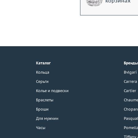
корзинах
+7 (495) 190-78-88
8 (800) 777-17-88
г. Москва, Тихвинский пер., д. 7,
Каталог
Бренды
стр. 1.
3D-тур по шоуруму
Кольца
Bvlgari
Бесплатная парковка
Серьги
Carrera
Колье и подвески
Cartier
Браслеты
Chaume
Каталог
Броши
Chopar
Бренды
Для мужчин
Pasqual
Часы
Pomell
Распродажа
Tiffany