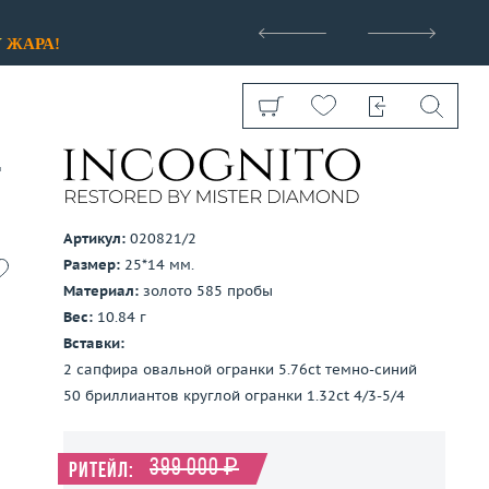
>
У
ЖАРА!
t
Артикул:
020821/2
Размер:
25*14 мм.
Показать все
Материал:
золото 585 пробы
Вес:
10.84 г
Вставки:
2 сапфира овальной огранки 5.76ct темно-синий
50 бриллиантов круглой огранки 1.32ct 4/3-5/4
399 000 ₽
Ритейл: