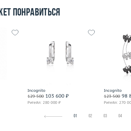
жет понравиться
Вес (г)
2.69
Вес (г)
6.42
Материал
золото 585 пробы
Материал
 пробы
Подробнее
По
Incognito
Incognito
103 600 ₽
98 
129 500
123 500
Ритейл: 280 000 ₽
Ритейл: 270 0
01
02
03
04