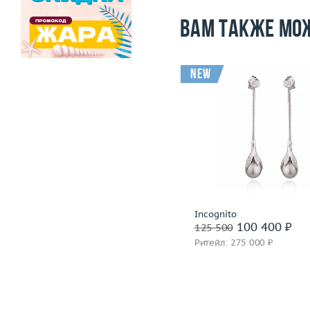
Вам также мо
new
Вес (г)
7.64
Материал
золото 583 пробы
Вес (г)
Материал
золото 585
Подробнее
Подробнее
СССР
Incognito
103 600 ₽
100 400 ₽
129 500
125 500
Ритейл: 285 000 ₽
Ритейл: 275 000 ₽