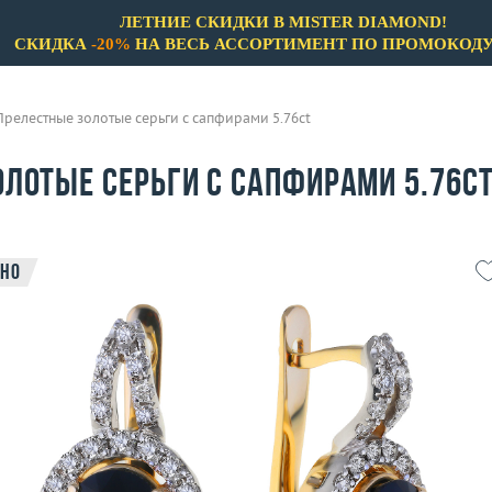
ЛЕТНИЕ СКИДКИ В MISTER DIAMOND!
СКИДКА
-20%
НА ВЕСЬ АССОРТИМЕНТ ПО ПРОМОКОД
Прелестные золотые серьги с сапфирами 5.76ct
олотые серьги с сапфирами 5.76c
но