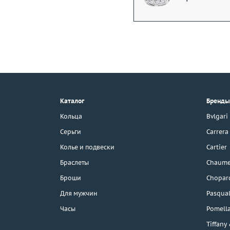
+7 (495) 190-78-88
8 (800) 777-17-88
г. Москва, Тихвинский пер., д. 7,
Каталог
Бренды
стр. 1.
3D-тур по шоуруму
Кольца
Bvlgari
Бесплатная парковка
Серьги
Carrera
Колье и подвески
Cartier
Браслеты
Chaume
Каталог
Броши
Chopar
Бренды
Для мужчин
Pasqual
Часы
Pomell
Распродажа
Tiffany