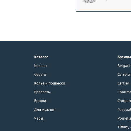
+7 (495) 190-78-88
8 (800) 777-17-88
г. Москва, Тихвинский пер., д. 7,
Каталог
Бренды
стр. 1.
3D-тур по шоуруму
Кольца
Bvlgari
Бесплатная парковка
Серьги
Carrera
Колье и подвески
Cartier
Браслеты
Chaume
Каталог
Броши
Chopar
Бренды
Для мужчин
Pasqual
Часы
Pomell
Эконом
Tiffany