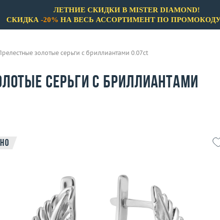
ЛЕТНИЕ СКИДКИ В MISTER DIAMOND!
СКИДКА
-20%
НА ВЕСЬ АССОРТИМЕНТ ПО ПРОМОКОД
Прелестные золотые серьги с бриллиантами 0.07ct
олотые серьги с бриллиантами
но