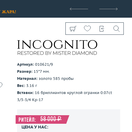
>
У
ЖАРА!
Артикул:
010621/9
Размер:
15*7 мм.
Показать все
Материал:
золото 585 пробы
Вес:
3.16 г
Вставки:
16 бриллиантов круглой огранки 0.07ct
3/3-3/4 Кр-17
58 000 ₽
Ритейл:
ЦЕНА У НАС: