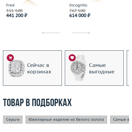
Fred
Incognito
551 500
767 500
441 200 ₽
614 000 ₽
Сейчас в
Самые
корзинах
выгодные
Товар в подборках
Серьги
Ювелирные изделия из белого золота
Самые вы