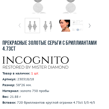
Бесплатная доставка
Покупка и оплата
О компании
Ломбард
Прекрасные золотые серьги с бриллиантами
Контакты
4.73ct
3D-тур по шоуруму
Заказать звонок
Товар в наличии:
1 шт.
Артикул:
230318/18
Размер:
58*26 мм.
Материал:
золото 750 пробы
Вес:
21.88 г
Вставки:
720 бриллиантов круглой огранки 4.73ct 3/3-4/5