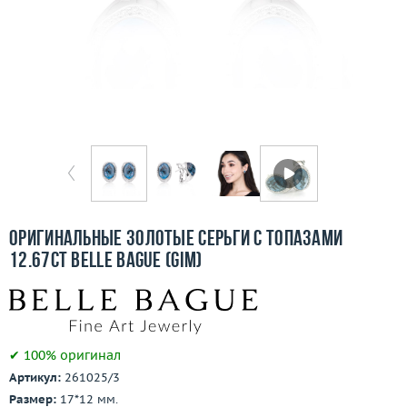
Отзывы
Бесплатная доставка
Покупка и оплата
О компании
Ломбард
Контакты
Оригинальные золотые серьги с топазами
12.67ct Belle Bague (GIM)
3D-тур по шоуруму
Заказать звонок
✔ 100% оригинал
Артикул:
261025/3
Размер:
17*12 мм.