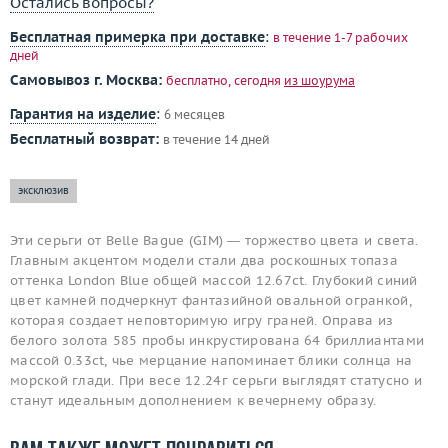
Остались вопросы?
Бесплатная примерка при доставке
:
в течение 1-7 рабочих
дней
Самовывоз г. Москва:
бесплатно, сегодня
из шоурума
Гарантия на изделие
:
6 месяцев
Бесплатный возврат:
в течение 14 дней
эксклюзив
Эти серьги от Belle Bague (GIM) — торжество цвета и света.
Главным акцентом модели стали два роскошных топаза
оттенка London Blue общей массой 12.67ct. Глубокий синий
цвет камней подчеркнут фантазийной овальной огранкой,
которая создает неповторимую игру граней. Оправа из
белого золота 585 пробы инкрустирована 64 бриллиантами
массой 0.33ct, чье мерцание напоминает блики солнца на
морской глади. При весе 12.24г серьги выглядят статусно и
станут идеальным дополнением к вечернему образу.