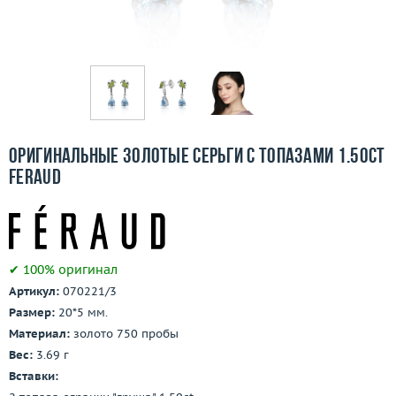
Бесплатная доставка
Покупка и оплата
О компании
Ломбард
Оригинальные золотые серьги с топазами 1.50ct
Контакты
Feraud
3D-тур по шоуруму
Заказать звонок
✔ 100% оригинал
Артикул:
070221/3
Размер:
20*5 мм.
Материал:
золото 750 пробы
Вес:
3.69 г
Вставки: