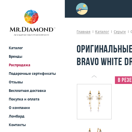
>
осле примерки!
Главная
Каталог
Серьги
Оригинальные
Каталог
Бренды
Bravo White D
Распродажа
Подарочные сертификаты
В рез
Отзывы
Бесплатная доставка
Покупка и оплата
О компании
Ломбард
Контакты