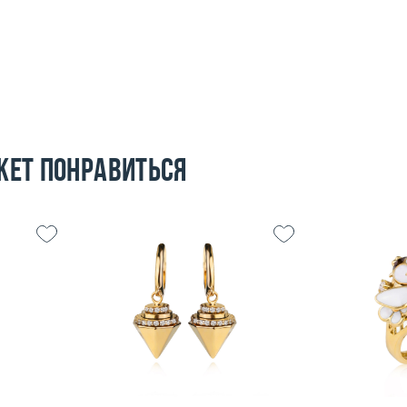
жет понравиться
Вес (г)
5.12
Размер
4.68
Материал:
белое золото 585
Вес (г)
пробы
то 585
Материал:
пробы
Подробнее
По