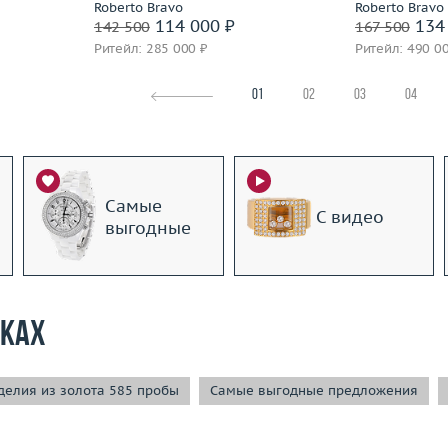
Roberto Bravo
Roberto Bravo
114 000 ₽
134 
142 500
167 500
Ритейл: 285 000 ₽
Ритейл: 490 0
01
02
03
04
Самые
С видео
выгодные
рках
елия из золота 585 пробы
Самые выгодные предложения