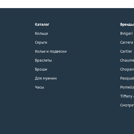
+7 (495) 190-78-88
8 (800) 777-17-88
г. Москва, Тихвинский пер., д. 7,
Каталог
Бренды
стр. 1.
3D-тур по шоуруму
Кольца
Bvlgari
Бесплатная парковка
Серьги
Carrera
Колье и подвески
Cartier
Браслеты
Chaume
Каталог
Броши
Chopar
Бренды
Для мужчин
Pasqual
Часы
Pomell
Распродажа
Tiffany
Смотре
Подарочные
сертификаты
Отзывы