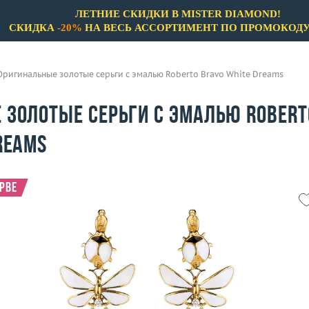
ЛЕТНИЕ СКИДКИ В MISTER DIAMOND!
СКИДКА
-20%
НА ВЕСЬ АССОРТИМЕНТ ПО ПРОМОКОД
Оригинальные золотые серьги с эмалью Roberto Bravo White Dreams
 золотые серьги с эмалью Robert
reams
ерве