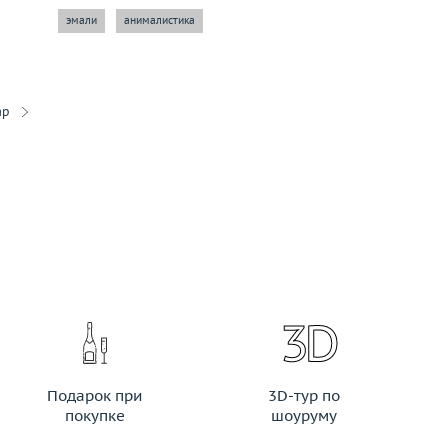
эмали
анималистика
ар
Подарок при
3D-тур по
покупке
шоуруму